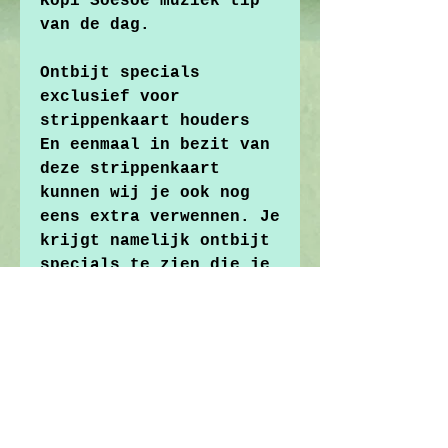
Kopi Soesoe muziek tip
van de dag.
Ontbijt specials
exclusief voor
strippenkaart houders
En eenmaal in bezit van
deze strippenkaart
kunnen wij je ook nog
eens extra verwennen. Je
krijgt namelijk ontbijt
specials te zien die je
alleen te zien krijgt
als je een "Early bird"
strippenkaart hebt.
Dingen die je kan
verwachten: supergezonde
smoothies, blueberry
pancakes of wat ons nog