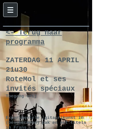
<- Terug naar
programma
ZATERDAG 11 APRIL
21u30
RoteMol et ses
invités spéciaux
Toegang vrij
Experimentele (gitaar)kunst in
(beschermend) pak en met titels
in Frans...