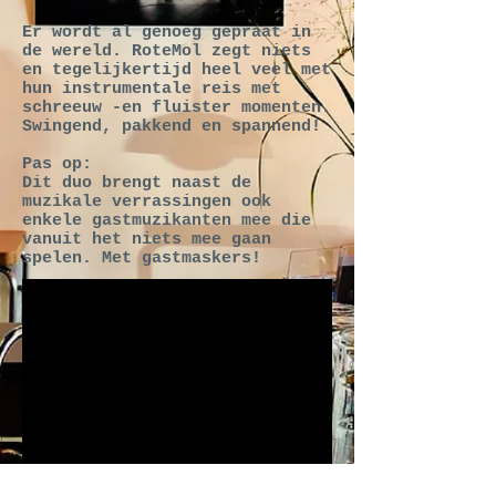
Er wordt al genoeg gepraat in
de wereld. RoteMol zegt niets
en tegelijkertijd heel veel met
hun instrumentale reis met
schreeuw -en fluister momenten.
Swingend, pakkend en spannend!
Pas op:
Dit duo brengt naast de
muzikale verrassingen ook
enkele gastmuzikanten mee die
vanuit het niets mee gaan
spelen. Met gastmaskers!