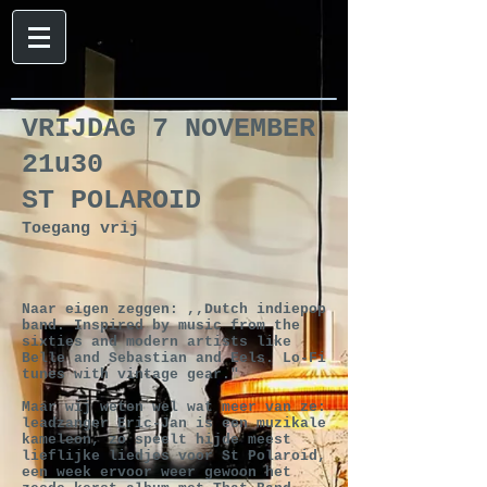
VRIJDAG 7 NOVEMBER
21u30
ST POLAROID
Toegang vrij
Naar eigen zeggen: ,,Dutch indiepop
band. Inspired by music from the
sixties and modern artists like
Belle and Sebastian and Eels. Lo-Fi
tunes with vintage gear."
Maar wij weten wel wat meer van ze:
leadzanger Eric-Jan is een muzikale
kameleon, zo speelt hijde meest
lieflijke liedjes voor St Polaroid,
een week ervoor weer gewoon het