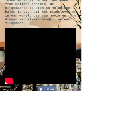
zesde kerst album met That Band
from Holland opnemen. De
uitgedachte teksten en melodieen
halen je even uit het stadsleven en
in een wereld die van mooie en rare
dingen aan elkaar hangt...en een
xilophoon.
Delen
<- Terug naar
programma